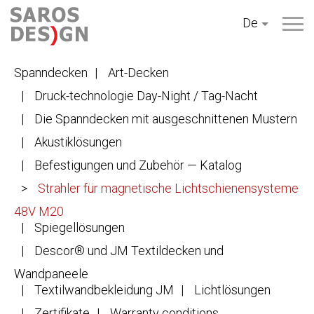
Zum
De
Inhalt
springen
Spanndecken
Art-Decken
Druck-technologie Day-Night / Tag-Nacht
Die Spanndecken mit ausgeschnittenen Mustern
Akustiklösungen
Befestigungen und Zubehör — Katalog
Strahler für magnetische Lichtschienensysteme
48V M20
Spiegellösungen
Descor® und JM Textildecken und
Wandpaneele
Textilwandbekleidung JM
Lichtlösungen
Zertifikate
Warranty conditions