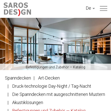
Zum
De
Inhalt
springen
Befestigungen und Zubehör — Katalog
Spanndecken
Art-Decken
Druck-technologie Day-Night / Tag-Nacht
Die Spanndecken mit ausgeschnittenen Mustern
Akustiklösungen
Befestigungen und Zubehör — Katalog