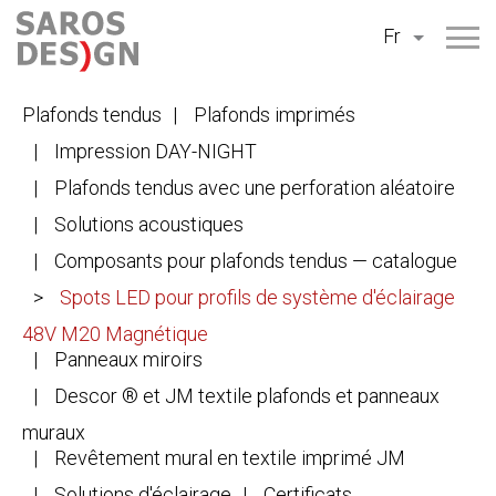
Aller
Fr
au
contenu
Plafonds tendus
Plafonds imprimés
Impression DAY-NIGHT
Plafonds tendus avec une perforation aléatoire
Solutions acoustiques
Composants pour plafonds tendus — catalogue
Spots LED pour profils de système d'éclairage
48V M20 Magnétique
Panneaux miroirs
Descor ® et JM textile plafonds et panneaux
muraux
Revêtement mural en textile imprimé JM
Solutions d'éclairage
Certificats