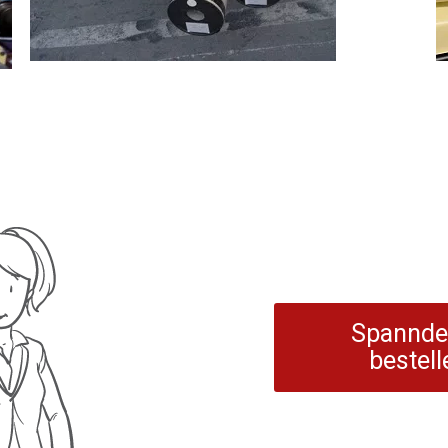
Spannde
bestell