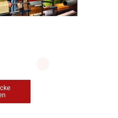
cke
en